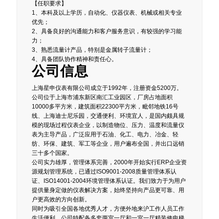
【任职要求】
1、本科及以上学历，自动化、仪器仪表、机械或相关专业
优先；
2、具备良好的沟通能力和客户服务意识，有较强的学习能
力；
3、熟悉流量计产品，特别是金属转子流量计；
4、具备团队协作精神和责任心。
公司信息
上海星申仪表有限公司成立于1992年，注册资金5200万。
公司位于上海市浦东新区南汇工业园区，厂房占地面积
10000多平方米，建筑面积22300平方米，毗邻地铁16号
线、上海迪士尼乐园，交通便利、环境宜人，是国内颇具规
模的现场过程仪表企业，以制造物位、压力、温度和流量仪
表为主导产品，广泛应用于石油、化工、电力、冶金、轻
纺、环保、建筑、军工等企业，用户遍布全国，并出口远销
三十多个国家。
公司实力雄厚，管理体系完善，2000年开始实行ERP企业资
源规划管理系统，已通过ISO9001-2008质量管理体系认
证、ISO14001-2004环境管理体系认证。我们致力于为用户
提供量身定做的仪表解决方案，始终坚持向产品更可靠、用
户更高效的方向创新。
同时为吸引全国各地优秀人才，方便外地来沪工作人员工作
生活便利，公司特配备多套两室一厅和一室一厅精装修电梯